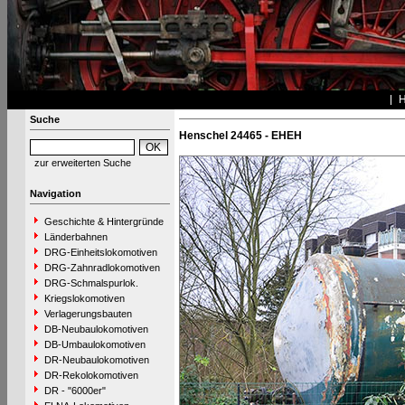
Suche
Henschel 24465 - EHEH
zur erweiterten Suche
Navigation
Geschichte & Hintergründe
Länderbahnen
DRG-Einheitslokomotiven
DRG-Zahnradlokomotiven
DRG-Schmalspurlok.
Kriegslokomotiven
Verlagerungsbauten
DB-Neubaulokomotiven
DB-Umbaulokomotiven
DR-Neubaulokomotiven
DR-Rekolokomotiven
DR - "6000er"