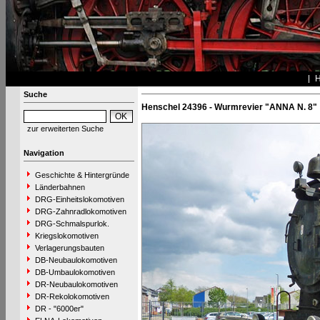
Suche
Henschel 24396 - Wurmrevier "ANNA N. 8"
zur erweiterten Suche
Navigation
Geschichte & Hintergründe
Länderbahnen
DRG-Einheitslokomotiven
DRG-Zahnradlokomotiven
DRG-Schmalspurlok.
Kriegslokomotiven
Verlagerungsbauten
DB-Neubaulokomotiven
DB-Umbaulokomotiven
DR-Neubaulokomotiven
DR-Rekolokomotiven
DR - "6000er"