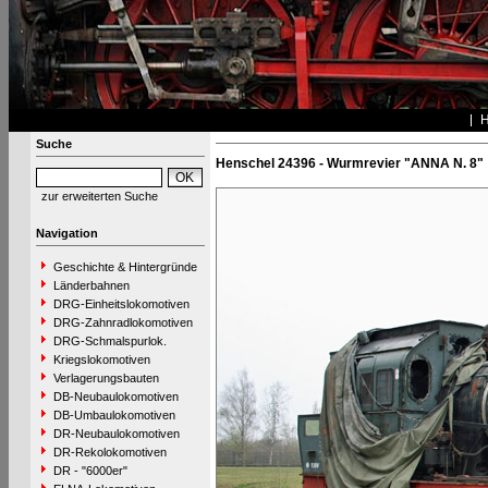
Suche
Henschel 24396 - Wurmrevier "ANNA N. 8"
zur erweiterten Suche
Navigation
Geschichte & Hintergründe
Länderbahnen
DRG-Einheitslokomotiven
DRG-Zahnradlokomotiven
DRG-Schmalspurlok.
Kriegslokomotiven
Verlagerungsbauten
DB-Neubaulokomotiven
DB-Umbaulokomotiven
DR-Neubaulokomotiven
DR-Rekolokomotiven
DR - "6000er"