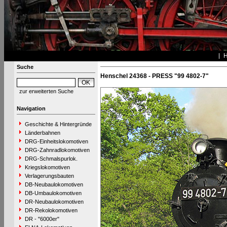
Suche
Henschel 24368 - PRESS "99 4802-7"
zur erweiterten Suche
Navigation
Geschichte & Hintergründe
Länderbahnen
DRG-Einheitslokomotiven
DRG-Zahnradlokomotiven
DRG-Schmalspurlok.
Kriegslokomotiven
Verlagerungsbauten
DB-Neubaulokomotiven
DB-Umbaulokomotiven
DR-Neubaulokomotiven
DR-Rekolokomotiven
DR - "6000er"