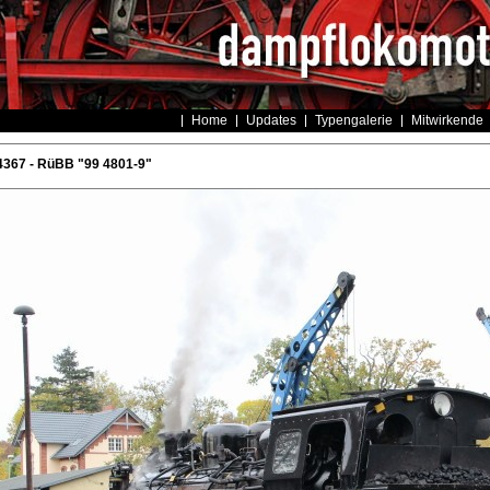
Home
Updates
Typengalerie
Mitwirkende
4367 - RüBB "99 4801-9"