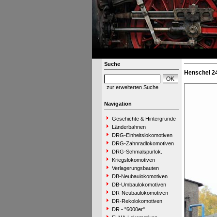
Suche
Henschel 2
zur erweiterten Suche
Navigation
Geschichte & Hintergründe
Länderbahnen
DRG-Einheitslokomotiven
DRG-Zahnradlokomotiven
DRG-Schmalspurlok.
Kriegslokomotiven
Verlagerungsbauten
DB-Neubaulokomotiven
DB-Umbaulokomotiven
DR-Neubaulokomotiven
DR-Rekolokomotiven
DR - "6000er"