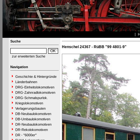
Suche
Henschel 24367 - RüBB "99 4801-9"
zur erweiterten Suche
Navigation
Geschichte & Hintergründe
Länderbahnen
DRG-Einheitslokomotiven
DRG-Zahnradlokomotiven
DRG-Schmalspurlok.
Kriegslokomotiven
Verlagerungsbauten
DB-Neubaulokomotiven
DB-Umbaulokomotiven
DR-Neubaulokomotiven
DR-Rekolokomotiven
DR - "6000er"