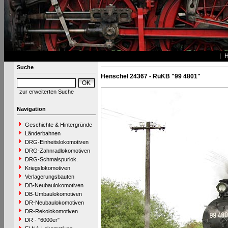
Suche
Henschel 24367 - RüKB "99 4801"
zur erweiterten Suche
Navigation
Geschichte & Hintergründe
Länderbahnen
DRG-Einheitslokomotiven
DRG-Zahnradlokomotiven
DRG-Schmalspurlok.
Kriegslokomotiven
Verlagerungsbauten
DB-Neubaulokomotiven
DB-Umbaulokomotiven
DR-Neubaulokomotiven
DR-Rekolokomotiven
DR - "6000er"