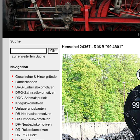
Suche
Henschel 24367 - RüKB "99 4801"
zur erweiterten Suche
Navigation
Geschichte & Hintergründe
Länderbahnen
DRG-Einheitslokomotiven
DRG-Zahnradlokomotiven
DRG-Schmalspurlok.
Kriegslokomotiven
Verlagerungsbauten
DB-Neubaulokomotiven
DB-Umbaulokomotiven
DR-Neubaulokomotiven
DR-Rekolokomotiven
DR - "6000er"