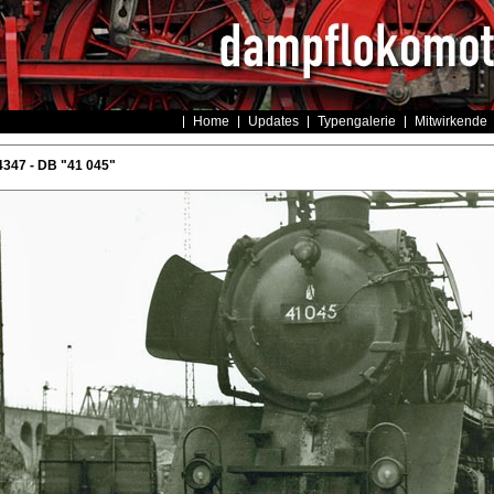
Home
Updates
Typengalerie
Mitwirkende
347 - DB "41 045"