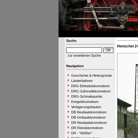
Suche
Henschel 24
zur erweiterten Suche
Navigation
Geschichte & Hintergründe
Länderbahnen
DRG-Einheitslokomotiven
DRG-Zahnradlokomotiven
DRG-Schmalspurlok.
Kriegslokomotiven
Verlagerungsbauten
DB-Neubaulokomotiven
DB-Umbaulokomotiven
DR-Neubaulokomotiven
DR-Rekolokomotiven
DR - "6000er"