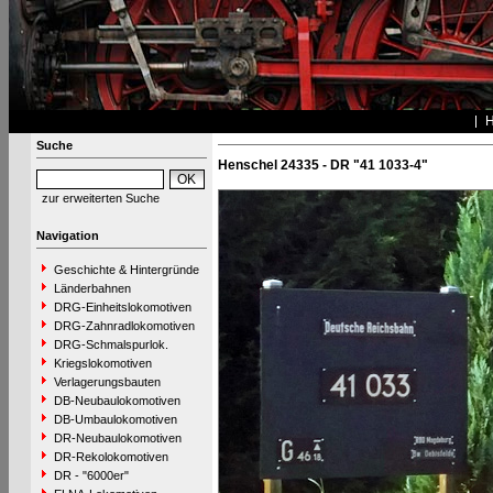
Suche
Henschel 24335 - DR "41 1033-4"
zur erweiterten Suche
Navigation
Geschichte & Hintergründe
Länderbahnen
DRG-Einheitslokomotiven
DRG-Zahnradlokomotiven
DRG-Schmalspurlok.
Kriegslokomotiven
Verlagerungsbauten
DB-Neubaulokomotiven
DB-Umbaulokomotiven
DR-Neubaulokomotiven
DR-Rekolokomotiven
DR - "6000er"