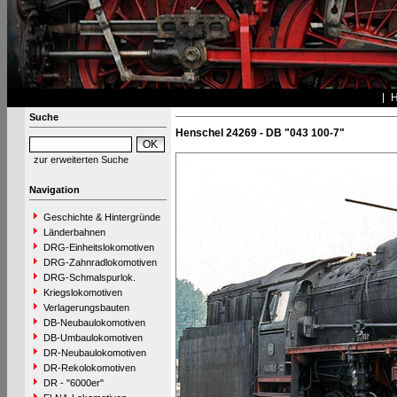
Suche
Henschel 24269 - DB "043 100-7"
zur erweiterten Suche
Navigation
Geschichte & Hintergründe
Länderbahnen
DRG-Einheitslokomotiven
DRG-Zahnradlokomotiven
DRG-Schmalspurlok.
Kriegslokomotiven
Verlagerungsbauten
DB-Neubaulokomotiven
DB-Umbaulokomotiven
DR-Neubaulokomotiven
DR-Rekolokomotiven
DR - "6000er"