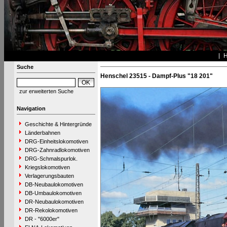
Suche
Henschel 23515 - Dampf-Plus "18 201"
zur erweiterten Suche
Navigation
Geschichte & Hintergründe
Länderbahnen
DRG-Einheitslokomotiven
DRG-Zahnradlokomotiven
DRG-Schmalspurlok.
Kriegslokomotiven
Verlagerungsbauten
DB-Neubaulokomotiven
DB-Umbaulokomotiven
DR-Neubaulokomotiven
DR-Rekolokomotiven
DR - "6000er"