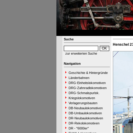
Suche
Henschel 23
zur erweiterten Suche
Navigation
Geschichte & Hintergründe
Länderbahnen
DRG-Einheitslokomotiven
DRG-Zahnradlokomotiven
DRG-Schmalspurlok.
Kriegslokomotiven
Verlagerungsbauten
DB-Neubaulokomotiven
DB-Umbaulokomotiven
DR-Neubaulokomotiven
DR-Rekolokomotiven
DR - "6000er"