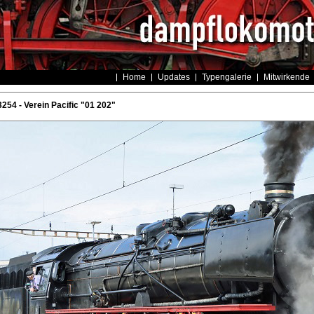
Home
Updates
Typengalerie
Mitwirkende
254 - Verein Pacific "01 202"