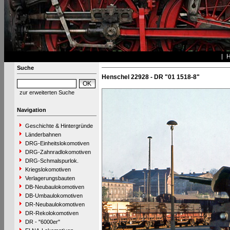
Suche
Henschel 22928 - DR "01 1518-8"
zur erweiterten Suche
Navigation
Geschichte & Hintergründe
Länderbahnen
DRG-Einheitslokomotiven
DRG-Zahnradlokomotiven
DRG-Schmalspurlok.
Kriegslokomotiven
Verlagerungsbauten
DB-Neubaulokomotiven
DB-Umbaulokomotiven
DR-Neubaulokomotiven
DR-Rekolokomotiven
DR - "6000er"