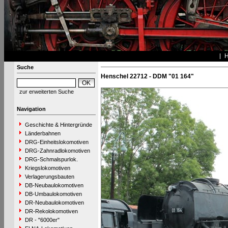
Suche
Henschel 22712 - DDM "01 164"
zur erweiterten Suche
Navigation
Geschichte & Hintergründe
Länderbahnen
DRG-Einheitslokomotiven
DRG-Zahnradlokomotiven
DRG-Schmalspurlok.
Kriegslokomotiven
Verlagerungsbauten
DB-Neubaulokomotiven
DB-Umbaulokomotiven
DR-Neubaulokomotiven
DR-Rekolokomotiven
DR - "6000er"