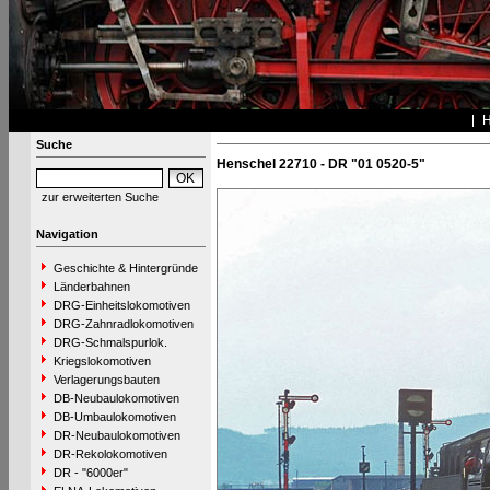
Suche
Henschel 22710 - DR "01 0520-5"
zur erweiterten Suche
Navigation
Geschichte & Hintergründe
Länderbahnen
DRG-Einheitslokomotiven
DRG-Zahnradlokomotiven
DRG-Schmalspurlok.
Kriegslokomotiven
Verlagerungsbauten
DB-Neubaulokomotiven
DB-Umbaulokomotiven
DR-Neubaulokomotiven
DR-Rekolokomotiven
DR - "6000er"