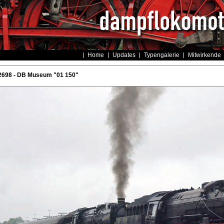
Home
Updates
Typengalerie
Mitwirkende
2698 - DB Museum "01 150"