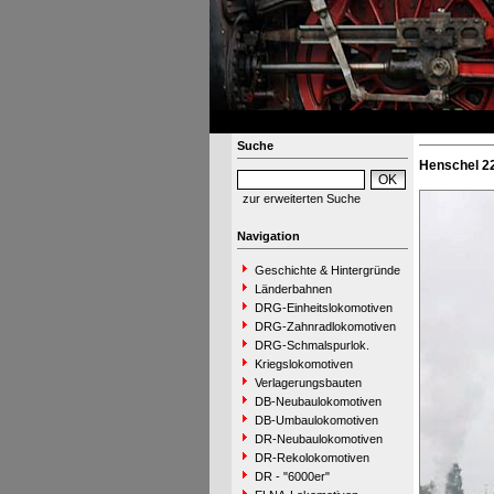
Suche
Henschel 2
zur erweiterten Suche
Navigation
Geschichte & Hintergründe
Länderbahnen
DRG-Einheitslokomotiven
DRG-Zahnradlokomotiven
DRG-Schmalspurlok.
Kriegslokomotiven
Verlagerungsbauten
DB-Neubaulokomotiven
DB-Umbaulokomotiven
DR-Neubaulokomotiven
DR-Rekolokomotiven
DR - "6000er"