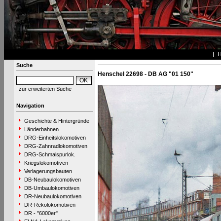
Suche
Henschel 22698 - DB AG "01 150"
zur erweiterten Suche
Navigation
Geschichte & Hintergründe
Länderbahnen
DRG-Einheitslokomotiven
DRG-Zahnradlokomotiven
DRG-Schmalspurlok.
Kriegslokomotiven
Verlagerungsbauten
DB-Neubaulokomotiven
DB-Umbaulokomotiven
DR-Neubaulokomotiven
DR-Rekolokomotiven
DR - "6000er"