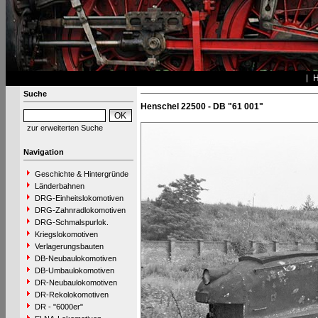
Suche
Henschel 22500 - DB "61 001"
zur erweiterten Suche
Navigation
Geschichte & Hintergründe
Länderbahnen
DRG-Einheitslokomotiven
DRG-Zahnradlokomotiven
DRG-Schmalspurlok.
Kriegslokomotiven
Verlagerungsbauten
DB-Neubaulokomotiven
DB-Umbaulokomotiven
DR-Neubaulokomotiven
DR-Rekolokomotiven
DR - "6000er"