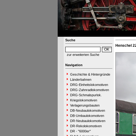
Suche
Henschel 2
zur erweiterten Suche
Navigation
Geschichte & Hintergründe
Länderbahnen
DRG-Einheitslokomotiven
DRG-Zahnradlokomotiven
DRG-Schmalspurlok.
Kriegslokomotiven
Verlagerungsbauten
DB-Neubaulokomotiven
DB-Umbaulokomotiven
DR-Neubaulokomotiven
DR-Rekolokomotiven
DR - "6000er"