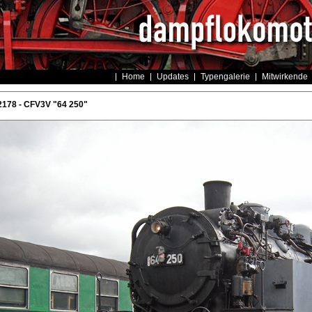
Home
Updates
Typengalerie
Mitwirkende
2178 - CFV3V "64 250"