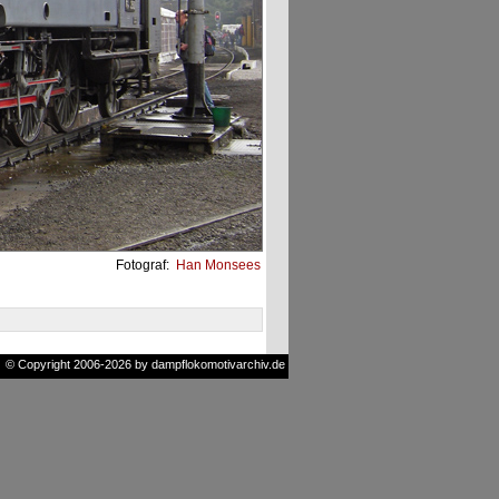
Fotograf:
Han Monsees
© Copyright 2006-2026 by dampflokomotivarchiv.de