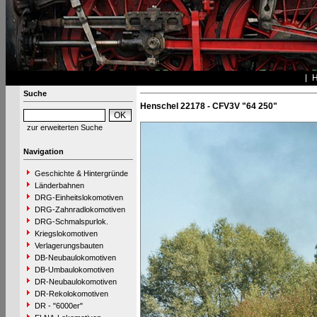
Suche
Henschel 22178 - CFV3V "64 250"
zur erweiterten Suche
Navigation
Geschichte & Hintergründe
Länderbahnen
DRG-Einheitslokomotiven
DRG-Zahnradlokomotiven
DRG-Schmalspurlok.
Kriegslokomotiven
Verlagerungsbauten
DB-Neubaulokomotiven
DB-Umbaulokomotiven
DR-Neubaulokomotiven
DR-Rekolokomotiven
DR - "6000er"