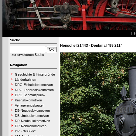
Suche
Henschel 21443 - Denkmal "99 211"
zur erweiterten Suche
Navigation
Geschichte & Hintergründe
Länderbahnen
DRG-Einheitslokomotiven
DRG-Zahnradlokomotiven
DRG-Schmalspurlok.
Kriegslokomotiven
Verlagerungsbauten
DB-Neubaulokomotiven
DB-Umbaulokomotiven
DR-Neubaulokomotiven
DR-Rekolokomotiven
DR - "6000er"