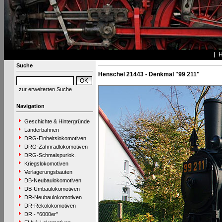
Suche
Henschel 21443 - Denkmal "99 211"
zur erweiterten Suche
Navigation
Geschichte & Hintergründe
Länderbahnen
DRG-Einheitslokomotiven
DRG-Zahnradlokomotiven
DRG-Schmalspurlok.
Kriegslokomotiven
Verlagerungsbauten
DB-Neubaulokomotiven
DB-Umbaulokomotiven
DR-Neubaulokomotiven
DR-Rekolokomotiven
DR - "6000er"