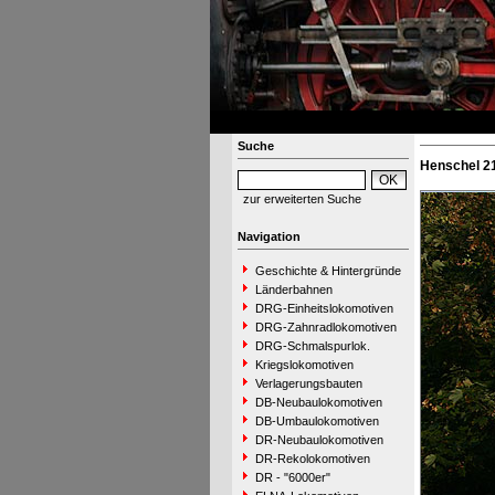
Suche
Henschel 21
zur erweiterten Suche
Navigation
Geschichte & Hintergründe
Länderbahnen
DRG-Einheitslokomotiven
DRG-Zahnradlokomotiven
DRG-Schmalspurlok.
Kriegslokomotiven
Verlagerungsbauten
DB-Neubaulokomotiven
DB-Umbaulokomotiven
DR-Neubaulokomotiven
DR-Rekolokomotiven
DR - "6000er"