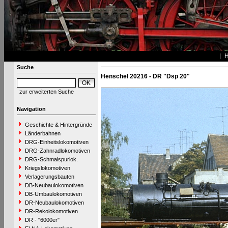
Suche
Henschel 20216 - DR "Dsp 20"
zur erweiterten Suche
Navigation
Geschichte & Hintergründe
Länderbahnen
DRG-Einheitslokomotiven
DRG-Zahnradlokomotiven
DRG-Schmalspurlok.
Kriegslokomotiven
Verlagerungsbauten
DB-Neubaulokomotiven
DB-Umbaulokomotiven
DR-Neubaulokomotiven
DR-Rekolokomotiven
DR - "6000er"