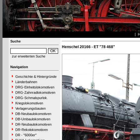
Suche
Henschel 20166 - ET "78 468"
zur erweiterten Suche
Navigation
Geschichte & Hintergründe
Länderbahnen
DRG-Einheitslokomotiven
DRG-Zahnradlokomotiven
DRG-Schmalspurlok.
Kriegslokomotiven
Verlagerungsbauten
DB-Neubaulokomotiven
DB-Umbaulokomotiven
DR-Neubaulokomotiven
DR-Rekolokomotiven
DR - "6000er"