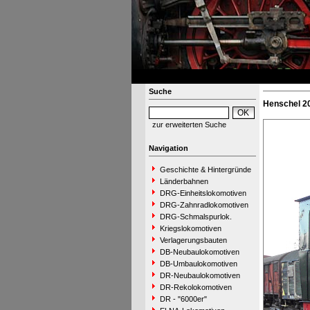
Suche
Henschel 2
zur erweiterten Suche
Navigation
Geschichte & Hintergründe
Länderbahnen
DRG-Einheitslokomotiven
DRG-Zahnradlokomotiven
DRG-Schmalspurlok.
Kriegslokomotiven
Verlagerungsbauten
DB-Neubaulokomotiven
DB-Umbaulokomotiven
DR-Neubaulokomotiven
DR-Rekolokomotiven
DR - "6000er"