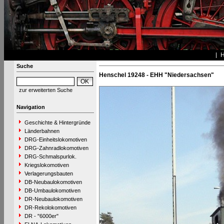
Suche
Henschel 19248 - EHH "Niedersachsen"
zur erweiterten Suche
Navigation
Geschichte & Hintergründe
Länderbahnen
DRG-Einheitslokomotiven
DRG-Zahnradlokomotiven
DRG-Schmalspurlok.
Kriegslokomotiven
Verlagerungsbauten
DB-Neubaulokomotiven
DB-Umbaulokomotiven
DR-Neubaulokomotiven
DR-Rekolokomotiven
DR - "6000er"