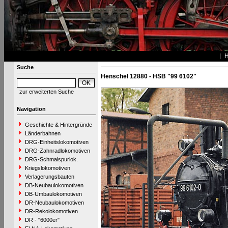
Suche
Henschel 12880 - HSB "99 6102"
zur erweiterten Suche
Navigation
Geschichte & Hintergründe
Länderbahnen
DRG-Einheitslokomotiven
DRG-Zahnradlokomotiven
DRG-Schmalspurlok.
Kriegslokomotiven
Verlagerungsbauten
DB-Neubaulokomotiven
DB-Umbaulokomotiven
DR-Neubaulokomotiven
DR-Rekolokomotiven
DR - "6000er"