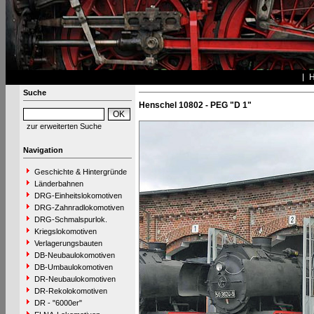
Suche
Henschel 10802 - PEG "D 1"
zur erweiterten Suche
Navigation
Geschichte & Hintergründe
Länderbahnen
DRG-Einheitslokomotiven
DRG-Zahnradlokomotiven
DRG-Schmalspurlok.
Kriegslokomotiven
Verlagerungsbauten
DB-Neubaulokomotiven
DB-Umbaulokomotiven
DR-Neubaulokomotiven
DR-Rekolokomotiven
DR - "6000er"