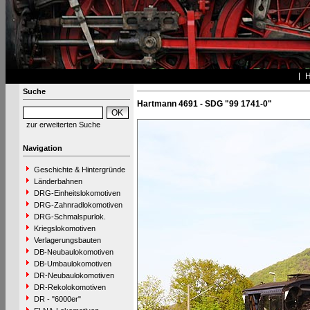
Suche
Hartmann 4691 - SDG "99 1741-0"
zur erweiterten Suche
Navigation
Geschichte & Hintergründe
Länderbahnen
DRG-Einheitslokomotiven
DRG-Zahnradlokomotiven
DRG-Schmalspurlok.
Kriegslokomotiven
Verlagerungsbauten
DB-Neubaulokomotiven
DB-Umbaulokomotiven
DR-Neubaulokomotiven
DR-Rekolokomotiven
DR - "6000er"