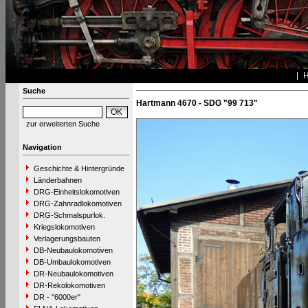
Suche
Hartmann 4670 - SDG "99 713"
zur erweiterten Suche
Navigation
Geschichte & Hintergründe
Länderbahnen
DRG-Einheitslokomotiven
DRG-Zahnradlokomotiven
DRG-Schmalspurlok.
Kriegslokomotiven
Verlagerungsbauten
DB-Neubaulokomotiven
DB-Umbaulokomotiven
DR-Neubaulokomotiven
DR-Rekolokomotiven
DR - "6000er"