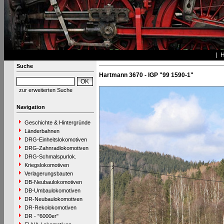
Suche
Hartmann 3670 - IGP "99 1590-1"
zur erweiterten Suche
Navigation
Geschichte & Hintergründe
Länderbahnen
DRG-Einheitslokomotiven
DRG-Zahnradlokomotiven
DRG-Schmalspurlok.
Kriegslokomotiven
Verlagerungsbauten
DB-Neubaulokomotiven
DB-Umbaulokomotiven
DR-Neubaulokomotiven
DR-Rekolokomotiven
DR - "6000er"