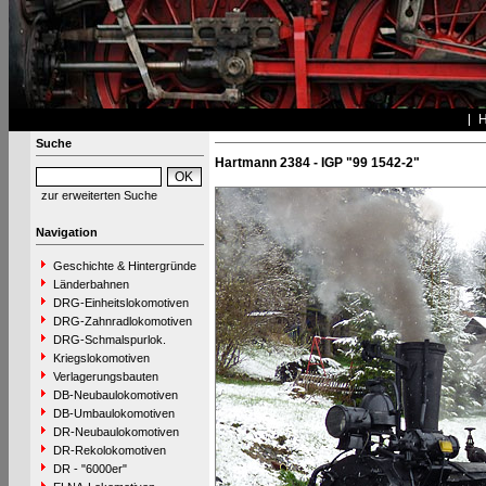
Suche
Hartmann 2384 - IGP "99 1542-2"
zur erweiterten Suche
Navigation
Geschichte & Hintergründe
Länderbahnen
DRG-Einheitslokomotiven
DRG-Zahnradlokomotiven
DRG-Schmalspurlok.
Kriegslokomotiven
Verlagerungsbauten
DB-Neubaulokomotiven
DB-Umbaulokomotiven
DR-Neubaulokomotiven
DR-Rekolokomotiven
DR - "6000er"