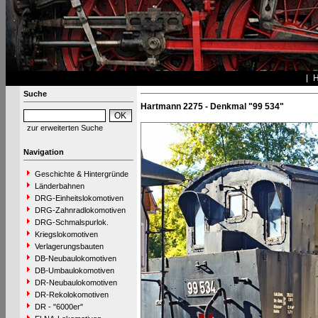
Suche
Hartmann 2275 - Denkmal "99 534"
zur erweiterten Suche
Navigation
Geschichte & Hintergründe
Länderbahnen
DRG-Einheitslokomotiven
DRG-Zahnradlokomotiven
DRG-Schmalspurlok.
Kriegslokomotiven
Verlagerungsbauten
DB-Neubaulokomotiven
DB-Umbaulokomotiven
DR-Neubaulokomotiven
DR-Rekolokomotiven
DR - "6000er"