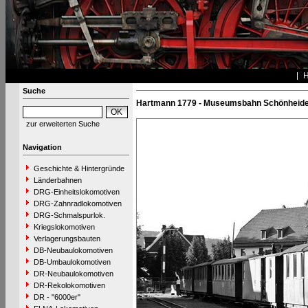
Suche
Hartmann 1779 - Museumsbahn Schönheide
zur erweiterten Suche
Navigation
Geschichte & Hintergründe
Länderbahnen
DRG-Einheitslokomotiven
DRG-Zahnradlokomotiven
DRG-Schmalspurlok.
Kriegslokomotiven
Verlagerungsbauten
DB-Neubaulokomotiven
DB-Umbaulokomotiven
DR-Neubaulokomotiven
DR-Rekolokomotiven
DR - "6000er"