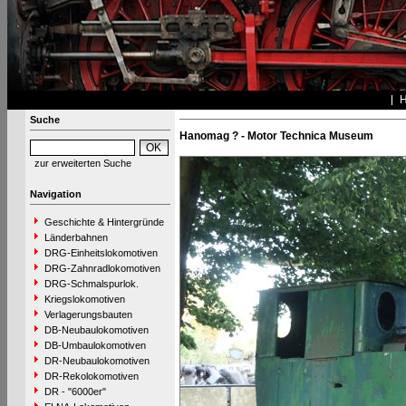
Suche
Hanomag ? - Motor Technica Museum
zur erweiterten Suche
Navigation
Geschichte & Hintergründe
Länderbahnen
DRG-Einheitslokomotiven
DRG-Zahnradlokomotiven
DRG-Schmalspurlok.
Kriegslokomotiven
Verlagerungsbauten
DB-Neubaulokomotiven
DB-Umbaulokomotiven
DR-Neubaulokomotiven
DR-Rekolokomotiven
DR - "6000er"