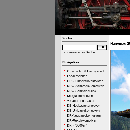
Suche
Hanomag 29
zur erweiterten Suche
Navigation
Geschichte & Hintergründe
Länderbahnen
DRG-Einheitslokomotiven
DRG-Zahnradlokomotiven
DRG-Schmalspurlok.
Kriegslokomotiven
Verlagerungsbauten
DB-Neubaulokomotiven
DB-Umbaulokomotiven
DR-Neubaulokomotiven
DR-Rekolokomotiven
DR - "6000er"