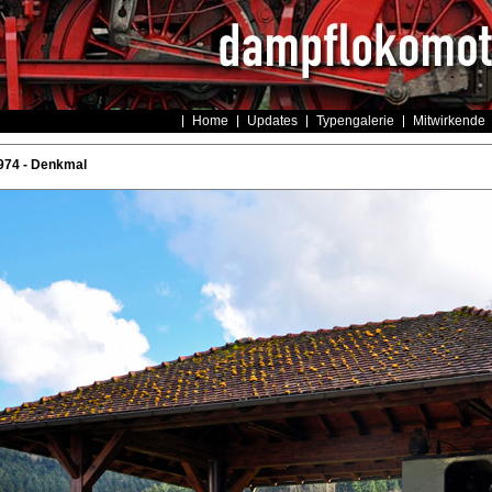
Home
Updates
Typengalerie
Mitwirkende
74 - Denkmal