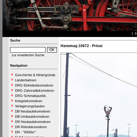
Suche
Hanomag 10672 - Privat
zur erweiterten Suche
Navigation
Geschichte & Hintergründe
Länderbahnen
DRG-Einheitslokomotiven
DRG-Zahnradlokomotiven
DRG-Schmalspurlok.
Kriegslokomotiven
Verlagerungsbauten
DB-Neubaulokomotiven
DB-Umbaulokomotiven
DR-Neubaulokomotiven
DR-Rekolokomotiven
DR - "6000er"