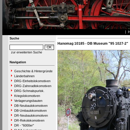
Suche
Hanomag 10185 - DB Museum "95 1027-2"
zur erweiterten Suche
Navigation
Geschichte & Hintergründe
Länderbahnen
DRG-Einheitslokomotiven
DRG-Zahnradlokomotiven
DRG-Schmalspurlok.
Kriegslokomotiven
Verlagerungsbauten
DB-Neubaulokomotiven
DB-Umbaulokomotiven
DR-Neubaulokomotiven
DR-Rekolokomotiven
DR - "6000er"