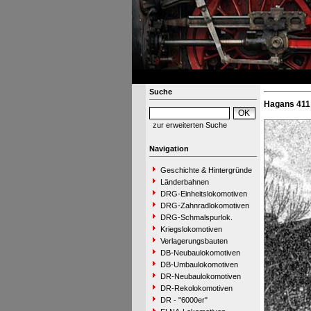
Suche
Hagans 411 
zur erweiterten Suche
Navigation
Geschichte & Hintergründe
Länderbahnen
DRG-Einheitslokomotiven
DRG-Zahnradlokomotiven
DRG-Schmalspurlok.
Kriegslokomotiven
Verlagerungsbauten
DB-Neubaulokomotiven
DB-Umbaulokomotiven
DR-Neubaulokomotiven
DR-Rekolokomotiven
DR - "6000er"