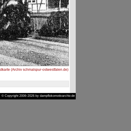
tkarte (Archiv schmalspur-ostwestfalen.de)
© Copyright 2006-2026 by dampflokomotivarchiv.de