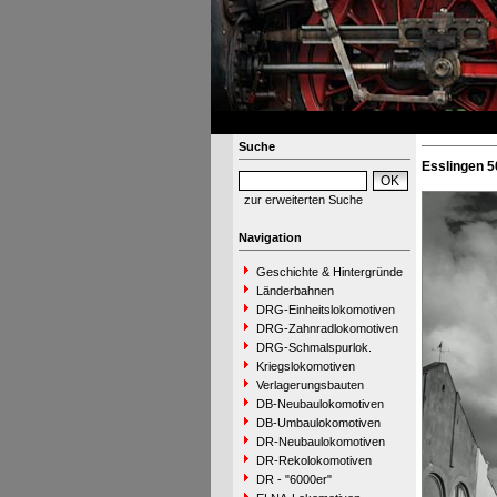
Suche
Esslingen 5
zur erweiterten Suche
Navigation
Geschichte & Hintergründe
Länderbahnen
DRG-Einheitslokomotiven
DRG-Zahnradlokomotiven
DRG-Schmalspurlok.
Kriegslokomotiven
Verlagerungsbauten
DB-Neubaulokomotiven
DB-Umbaulokomotiven
DR-Neubaulokomotiven
DR-Rekolokomotiven
DR - "6000er"