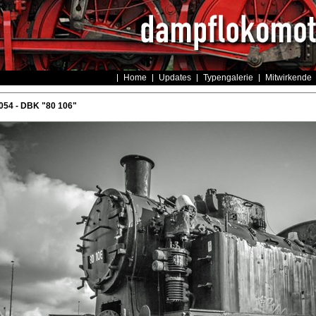
Home
Updates
Typengalerie
Mitwirkende
054 - DBK "80 106"