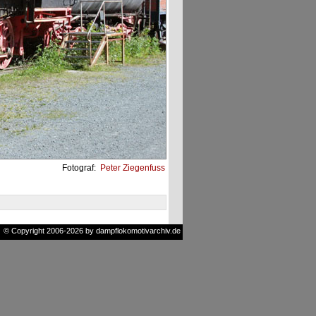
Fotograf:
Peter Ziegenfuss
© Copyright 2006-2026 by dampflokomotivarchiv.de