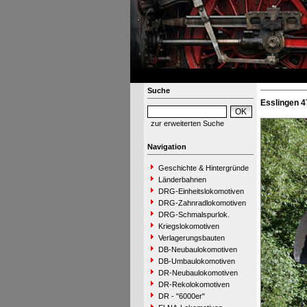
Suche
Esslingen 4
zur erweiterten Suche
Navigation
Geschichte & Hintergründe
Länderbahnen
DRG-Einheitslokomotiven
DRG-Zahnradlokomotiven
DRG-Schmalspurlok.
Kriegslokomotiven
Verlagerungsbauten
DB-Neubaulokomotiven
DB-Umbaulokomotiven
DR-Neubaulokomotiven
DR-Rekolokomotiven
DR - "6000er"