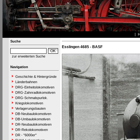
Suche
Esslingen 4685 - BASF
zur erweiterten Suche
Navigation
Geschichte & Hintergründe
Länderbahnen
DRG-Einheitslokomotiven
DRG-Zahnradlokomotiven
DRG-Schmalspurlok.
Kriegslokomotiven
Verlagerungsbauten
DB-Neubaulokomotiven
DB-Umbaulokomotiven
DR-Neubaulokomotiven
DR-Rekolokomotiven
DR - "6000er"