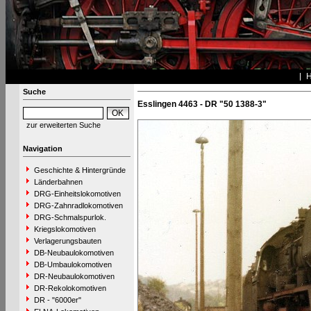
Suche
Esslingen 4463 - DR "50 1388-3"
zur erweiterten Suche
Navigation
Geschichte & Hintergründe
Länderbahnen
DRG-Einheitslokomotiven
DRG-Zahnradlokomotiven
DRG-Schmalspurlok.
Kriegslokomotiven
Verlagerungsbauten
DB-Neubaulokomotiven
DB-Umbaulokomotiven
DR-Neubaulokomotiven
DR-Rekolokomotiven
DR - "6000er"