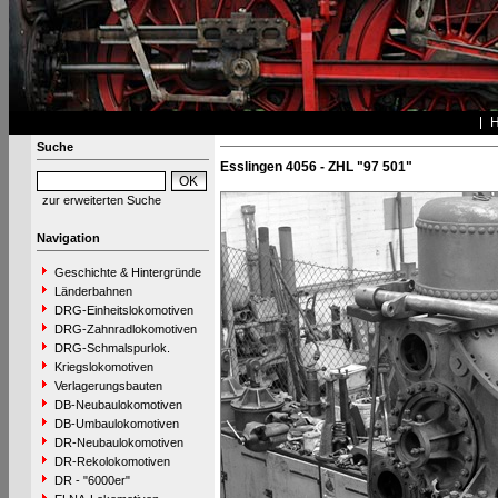
Suche
Esslingen 4056 - ZHL "97 501"
zur erweiterten Suche
Navigation
Geschichte & Hintergründe
Länderbahnen
DRG-Einheitslokomotiven
DRG-Zahnradlokomotiven
DRG-Schmalspurlok.
Kriegslokomotiven
Verlagerungsbauten
DB-Neubaulokomotiven
DB-Umbaulokomotiven
DR-Neubaulokomotiven
DR-Rekolokomotiven
DR - "6000er"