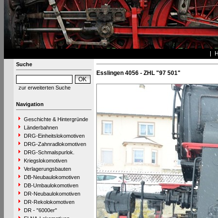
Suche
Esslingen 4056 - ZHL "97 501"
zur erweiterten Suche
Navigation
Geschichte & Hintergründe
Länderbahnen
DRG-Einheitslokomotiven
DRG-Zahnradlokomotiven
DRG-Schmalspurlok.
Kriegslokomotiven
Verlagerungsbauten
DB-Neubaulokomotiven
DB-Umbaulokomotiven
DR-Neubaulokomotiven
DR-Rekolokomotiven
DR - "6000er"