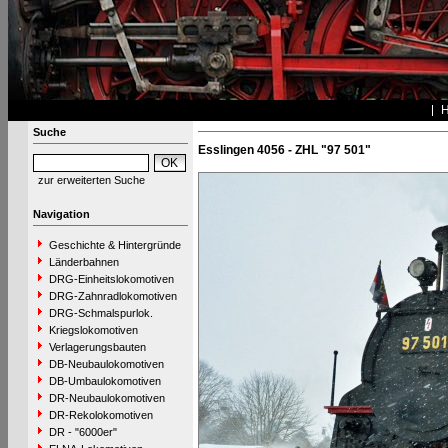
Suche
Esslingen 4056 - ZHL "97 501"
zur erweiterten Suche
Navigation
Geschichte & Hintergründe
Länderbahnen
DRG-Einheitslokomotiven
DRG-Zahnradlokomotiven
DRG-Schmalspurlok.
Kriegslokomotiven
Verlagerungsbauten
DB-Neubaulokomotiven
DB-Umbaulokomotiven
DR-Neubaulokomotiven
DR-Rekolokomotiven
DR - "6000er"