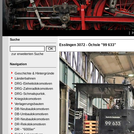
Suche
Esslingen 3072 - Öchsle "99 633"
zur erweiterten Suche
Navigation
Geschichte & Hintergründe
Länderbahnen
DRG-Einheitslokomotiven
DRG-Zahnradlokomotiven
DRG-Schmalspurlok.
Kriegslokomotiven
Verlagerungsbauten
DB-Neubaulokomotiven
DB-Umbaulokomotiven
DR-Neubaulokomotiven
DR-Rekolokomotiven
DR - "6000er"