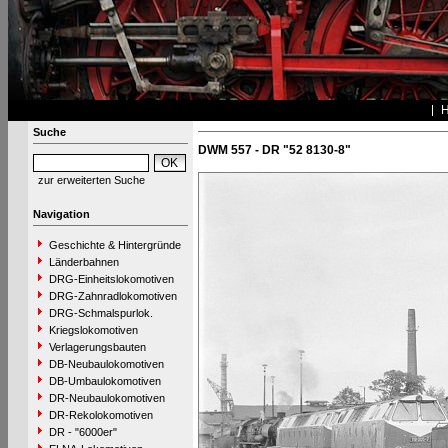
Suche
DWM 557 - DR "52 8130-8"
zur erweiterten Suche
Navigation
Geschichte & Hintergründe
Länderbahnen
DRG-Einheitslokomotiven
DRG-Zahnradlokomotiven
DRG-Schmalspurlok.
Kriegslokomotiven
Verlagerungsbauten
DB-Neubaulokomotiven
DB-Umbaulokomotiven
DR-Neubaulokomotiven
DR-Rekolokomotiven
DR - "6000er"